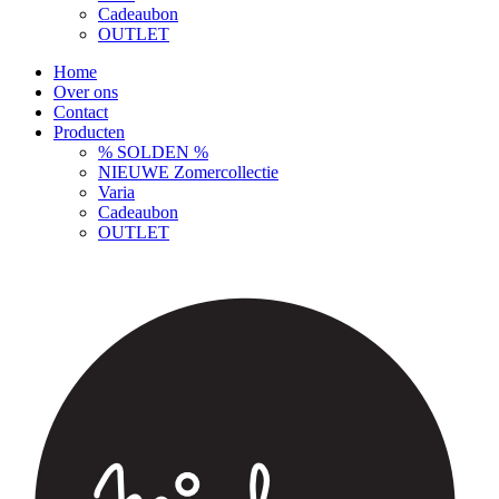
Cadeaubon
OUTLET
Home
Over ons
Contact
Producten
% SOLDEN %
NIEUWE Zomercollectie
Varia
Cadeaubon
OUTLET